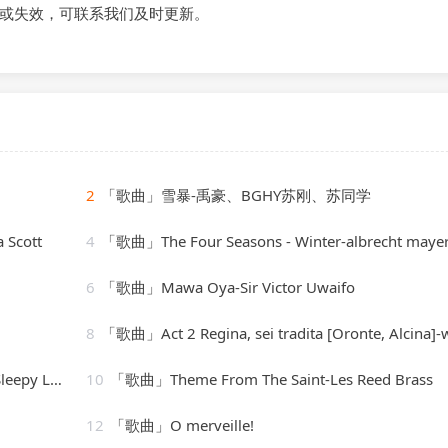
或失效，可联系我们及时更新。
2
「歌曲」雪暴-禹豪、BGHY苏刚、苏同学
 Scott
4
「歌曲」The Four Seasons - Winter-albrecht mayer、The King&#39;s Sin
6
「歌曲」Mawa Oya-Sir Victor Uwaifo
8
「歌曲」Act 2 Regina, sei tradita [Oronte, Alcina]-william chris
 LoFi Cafe
10
「歌曲」Theme From The Saint-Les Reed Brass
12
「歌曲」O merveille!