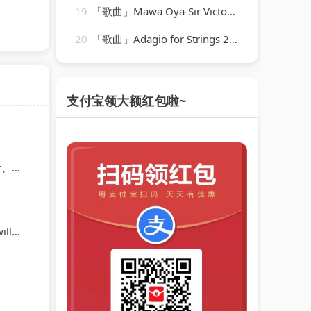
19
「歌曲」Mawa Oya-Sir Victor Uwaifo
20
「歌曲」Adagio for Strings 2009-Laurent Wolf
支付宝领大额红包啦~
gers
tie