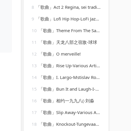
8
「歌曲」Act 2 Regina, sei tradita [Oronte, Alcina]-william christie
9
「歌曲」Lofi Hip Hop-LoFi Jazz、Coffe Lofi、Sleepy Lofi Vibes、Chill LoFi Cafe
10
「歌曲」Theme From The Saint-Les Reed Brass
11
「歌曲」天龙八部之宿敌-球球
12
「歌曲」O merveille!
13
「歌曲」Rise Up-Various Artists
14
「歌曲」I. Largo-Mstislav Rostropovich、Boston Symphony Orchestra、小澤征爾
15
「歌曲」Bun It and Laugh-I-Octane
16
「歌曲」相约一九九八(-刘淼
17
「歌曲」Slip Away-Various Artists
18
「歌曲」Knockout-Tungevaag、DJ Fire House