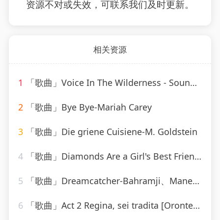
资源不对或失效，可联系我们及时更新。
相关资源
1
「歌曲」Voice In The Wilderness - Sound-A-Like-Studio Group
2
「歌曲」Bye Bye-Mariah Carey
3
「歌曲」Die griene Cuisiene-M. Goldstein
4
「歌曲」Diamonds Are a Girl's Best Friend-Marylin Monroe
5
「歌曲」Dreamcatcher-Bahramji、Maneesh de Moor、Bashir、Zhubin Kalhor、Sudha
6
「歌曲」Act 2 Regina, sei tradita [Oronte, Alcina]-william christie