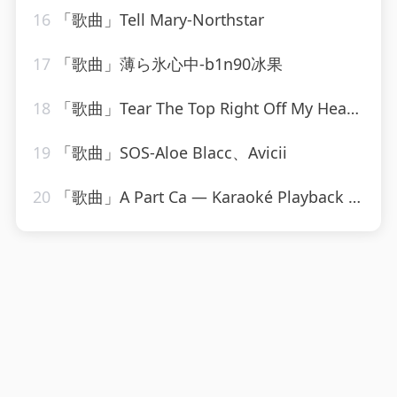
16
「歌曲」Tell Mary-Northstar
17
「歌曲」薄ら氷心中-b1n90冰果
18
「歌曲」Tear The Top Right Off My Head-The Monkees
19
「歌曲」SOS-Aloe Blacc、Avicii
20
「歌曲」A Part Ca — Karaoké Playback Instrumental — Rendu Célèbre Par Jacques Dutronc-Karaoke