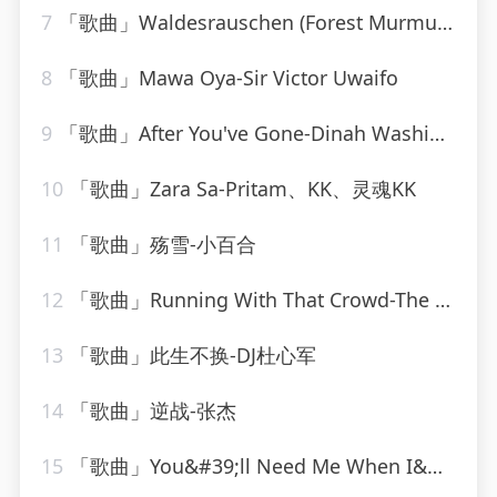
7
「歌曲」Waldesrauschen (Forest Murmurs), for Piano (Zwei Konzertetuden No. 1), S. 1451 No 1 Waldesrauschen
8
「歌曲」Mawa Oya-Sir Victor Uwaifo
9
「歌曲」After You've Gone-Dinah Washington(1)
10
「歌曲」Zara Sa-Pritam、KK、灵魂KK
11
「歌曲」殇雪-小百合
12
「歌曲」Running With That Crowd-The Charlie Daniels Band
13
「歌曲」此生不换-DJ杜心军
14
「歌曲」逆战-张杰
15
「歌曲」You&#39;ll Need Me When I&#39;m Long Gone-ethel waters