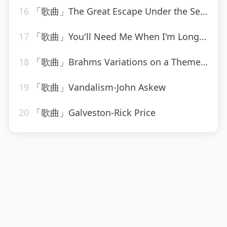
16
「歌曲」The Great Escape Under the Sea-We Are Scientists
17
「歌曲」You'll Need Me When I'm Long Gone-ethel waters
18
「歌曲」Brahms Variations on a Theme by Haydn, Op. 56a Variation VIII Presto non troppo
19
「歌曲」Vandalism-John Askew
20
「歌曲」Galveston-Rick Price