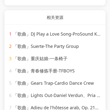
相关资源
1
「歌曲」DJ Play a Love Song-ProSound Karaoke Band
2
「歌曲」Suerte-The Party Group
3
「歌曲」重庆姑娘-一条椅子
4
「歌曲」青春修炼手册-TFBOYS
5
「歌曲」Gears Trap-Cardio Dance Crew
6
「歌曲」Lights Out-Daniel Verdun、Pria Coterell
7
「歌曲」Adieu de l'hôtesse arab, Op. 214-jennie tourel