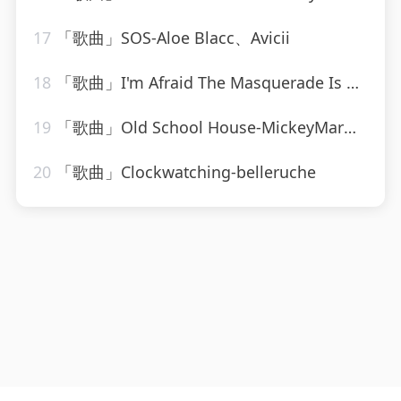
17
「歌曲」SOS-Aloe Blacc、Avicii
18
「歌曲」I'm Afraid The Masquerade Is Over-The Moonglows
19
「歌曲」Old School House-MickeyMar、CardioMixes Fitness
20
「歌曲」Clockwatching-belleruche