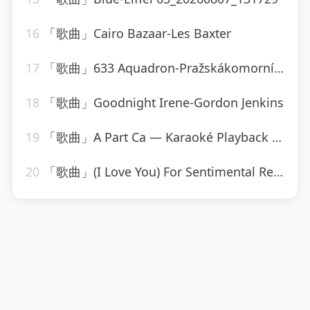
16
「歌曲」Cairo Bazaar-Les Baxter
17
「歌曲」633 Aquadron-Pražskákomornífilharmonie
18
「歌曲」Goodnight Irene-Gordon Jenkins
19
「歌曲」A Part Ca — Karaoké Playback Instrumental — Rendu Célèbre Par Jacques Dutronc-Karaoke
20
「歌曲」(I Love You) For Sentimental Reasons-John Leyton