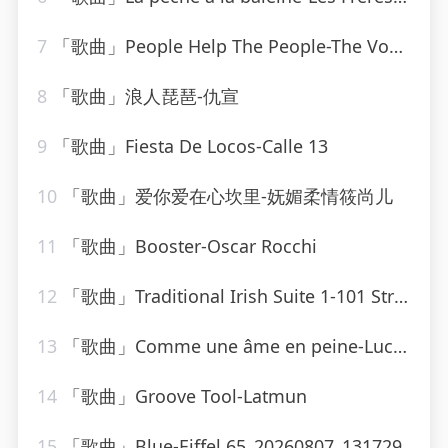
7
「歌曲」People Help The People-The Vocal Masters
8
「歌曲」浪人琵琶-仇宣
9
「歌曲」Fiesta De Locos-Calle 13
10
「歌曲」爱你爱在心坎里-妩媚柔情筱尚儿
11
「歌曲」Booster-Oscar Rocchi
12
「歌曲」Traditional Irish Suite 1-101 Strings Orchestra
13
「歌曲」Comme une âme en peine-Lucky Blondo
14
「歌曲」Groove Tool-Latmun
15
「歌曲」Blue-Eiffel 65_20260807_131729