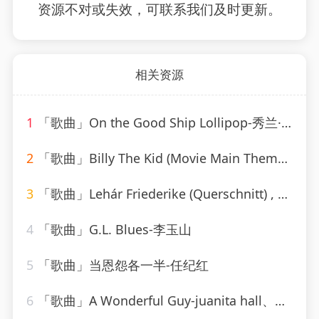
资源不对或失效，可联系我们及时更新。
相关资源
1
「歌曲」On the Good Ship Lollipop-秀兰·邓波儿_20260806_093615
2
「歌曲」Billy The Kid (Movie Main Theme)-Western Movies — The 100 Ultimate Movie Soundtrack Themes
3
「歌曲」Lehár Friederike (Querschnitt) , 1.Akt 'Blicke ich auf Deine Hände'-rudolf schock
4
「歌曲」G.L. Blues-李玉山
5
「歌曲」当恩怨各一半-任纪红
6
「歌曲」A Wonderful Guy-juanita hall、Barbara Luna、ezio pinza、william tabbert