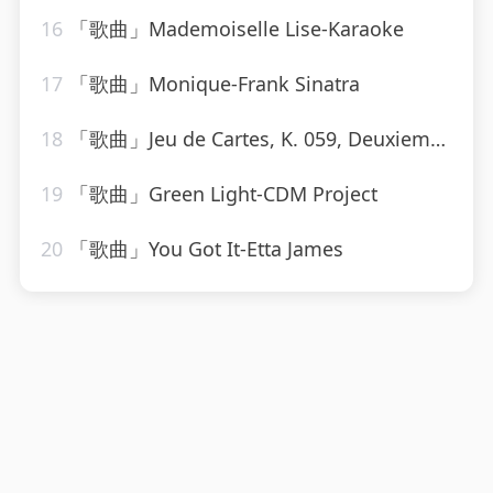
16
「歌曲」Mademoiselle Lise-Karaoke
17
「歌曲」Monique-Frank Sinatra
18
「歌曲」Jeu de Cartes, K. 059, Deuxieme Donne Introduction. Alla breve-Neeme Järvi
19
「歌曲」Green Light-CDM Project
20
「歌曲」You Got It-Etta James