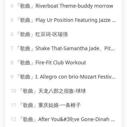
4
「歌曲」Riverboat Theme-buddy morrow
5
「歌曲」Play Ur Position Featuring Jazze Pha & Mr. Mo-YoungBloodZ、Jazze Pha、Mr. Mo
6
「歌曲」红豆词-区瑞强
7
「歌曲」Shake That-Samantha Jade、Pitbull
8
「歌曲」Fire-Fit Club Workout
9
「歌曲」I. Allegro con brio-Mozart Festival Orchestra、Alberto Lizzio
10
「歌曲」天龙八部之宿敌-球球
11
「歌曲」重庆姑娘-一条椅子
12
「歌曲」After You&#39;ve Gone-Dinah Washington(1)