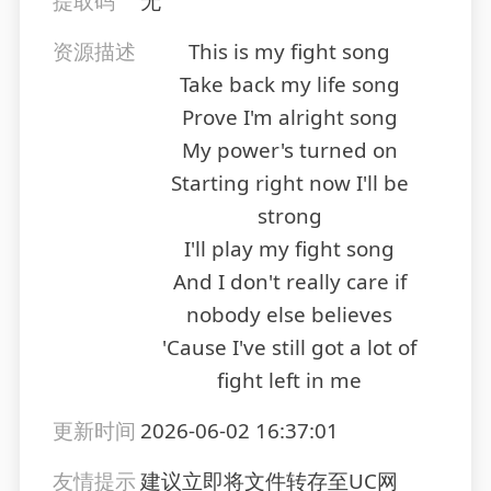
提取码
无
资源描述
This is my fight song
Take back my life song
Prove I'm alright song
My power's turned on
Starting right now I'll be
strong
I'll play my fight song
And I don't really care if
nobody else believes
'Cause I've still got a lot of
fight left in me
更新时间
2026-06-02 16:37:01
友情提示
建议立即将文件转存至UC网