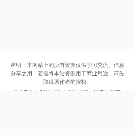
声明：本网站上的所有资源仅供学习交流、信息
分享之用，若需将本站资源用于商业用途，请先
取得原作者的授权。
若涉及您的版权或其他权益问题，请及时联系:
3162201930@qq.com
，我们将在第一时间处
理。
网站备案号：
豫ICP备2023032945号-1