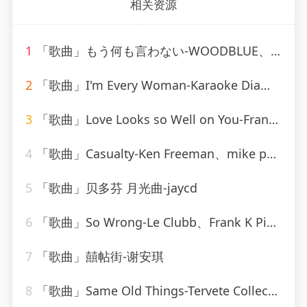
相关资源
1
「歌曲」もう何も言わない-WOODBLUE、kenji Ushigome
2
「歌曲」I'm Every Woman-Karaoke Diamonds
3
「歌曲」Love Looks so Well on You-Frank Sinatra
4
「歌曲」Casualty-Ken Freeman、mike post、Nic Raine、Pete Carpenter
5
「歌曲」贝多芬 月光曲-jaycd
6
「歌曲」So Wrong-Le Clubb、Frank K Pini、Alex Apple
7
「歌曲」囍帖街-谢安琪
8
「歌曲」Same Old Things-Tervete Collective、Cazeaux O.S.L.O、Phat Kat、DJ Design