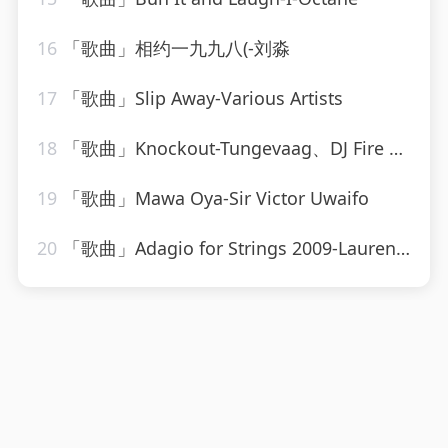
16
「歌曲」相约一九九八(-刘淼
17
「歌曲」Slip Away-Various Artists
18
「歌曲」Knockout-Tungevaag、DJ Fire House
19
「歌曲」Mawa Oya-Sir Victor Uwaifo
20
「歌曲」Adagio for Strings 2009-Laurent Wolf