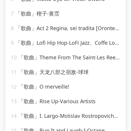
7
「歌曲」楔子-黄霑
8
「歌曲」Act 2 Regina, sei tradita [Oronte, Alcina]-william christie
9
「歌曲」Lofi Hip Hop-LoFi Jazz、Coffe Lofi、Sleepy Lofi Vibes、Chill LoFi Cafe
10
「歌曲」Theme From The Saint-Les Reed Brass
11
「歌曲」天龙八部之宿敌-球球
12
「歌曲」O merveille!
13
「歌曲」Rise Up-Various Artists
14
「歌曲」I. Largo-Mstislav Rostropovich、Boston Symphony Orchestra、小澤征爾
15
「歌曲」Bun It and Laugh-I-Octane