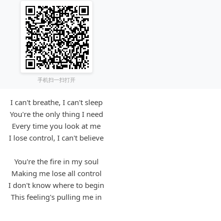
手机扫一扫打开
I can't breathe, I can't sleep
You're the only thing I need
Every time you look at me
I lose control, I can't believe
You're the fire in my soul
Making me lose all control
I don't know where to begin
This feeling's pulling me in