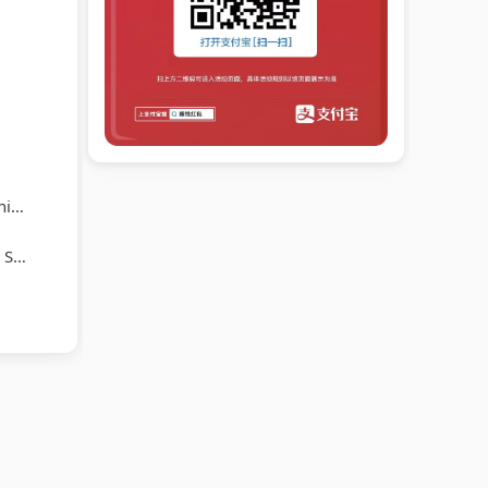
ue
nic