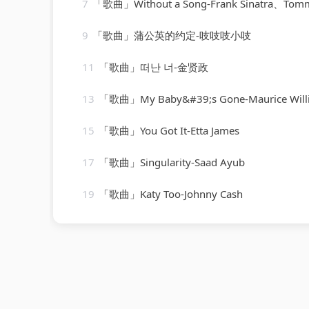
7
「歌曲」Without a Song-Frank Sinatra、Tommy Dorsey Orchestra、Vincen
9
「歌曲」蒲公英的约定-吱吱吱小吱
11
「歌曲」떠난 너-金贤政
13
「歌曲」My Baby&#39;s Gone-Maurice Williams、the 
15
「歌曲」You Got It-Etta James
17
「歌曲」Singularity-Saad Ayub
19
「歌曲」Katy Too-Johnny Cash