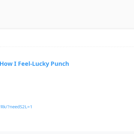
w I Feel-Lucky Punch
yFRk/?needS2L=1