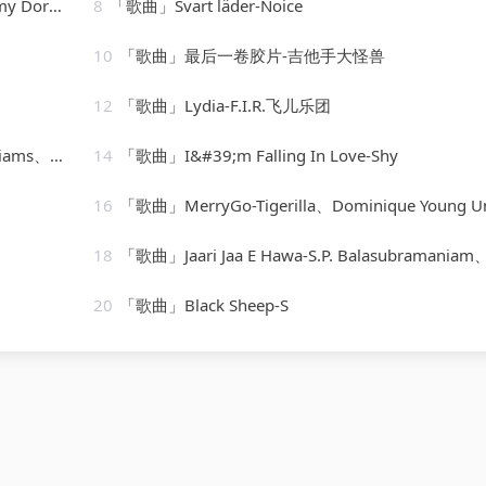
t Youmans
8
「歌曲」Svart läder-Noice
10
「歌曲」最后一卷胶片-吉他手大怪兽
12
「歌曲」Lydia-F.I.R.飞儿乐团
zodiacs
14
「歌曲」I&#39;m Falling In Love-Shy
16
「歌曲」MerryGo-Tigerilla、Dominique Young Uniq
18
「歌曲」Jaari Jaa E Hawa-S.P. Balasubramaniam、Sonu Nigam、Domi
20
「歌曲」Black Sheep-S