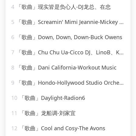
4
「歌曲」现实皆是负心人-DJ龙总、在忠
5
「歌曲」Screamin' Mimi Jeannie-Mickey Hawks
6
「歌曲」Down, Down, Down-Buck Owens
7
「歌曲」Chu Chu Ua-Cicco DJ、LinoB、Kiki
8
「歌曲」Dani California-Workout Music
9
「歌曲」Hondo-Hollywood Studio Orchestra
10
「歌曲」Daylight-Radion6
11
「歌曲」龙船调-刘家宜
12
「歌曲」Cool and Cosy-The Avons