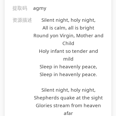
提取码
agmy
资源描述
Silent night, holy night,
All is calm, all is bright
Round yon Virgin, Mother and
Child
Holy infant so tender and
mild
Sleep in heavenly peace,
Sleep in heavenly peace.
Silent night, holy night,
Shepherds quake at the sight
Glories stream from heaven
afar