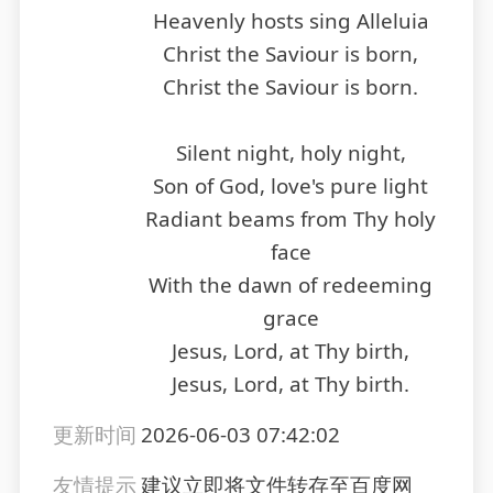
Heavenly hosts sing Alleluia
Christ the Saviour is born,
Christ the Saviour is born.
Silent night, holy night,
Son of God, love's pure light
Radiant beams from Thy holy
face
With the dawn of redeeming
grace
Jesus, Lord, at Thy birth,
Jesus, Lord, at Thy birth.
更新时间
2026-06-03 07:42:02
友情提示
建议立即将文件转存至百度网