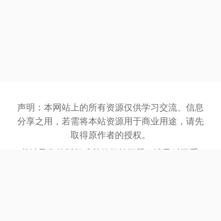
声明：本网站上的所有资源仅供学习交流、信息
分享之用，若需将本站资源用于商业用途，请先
取得原作者的授权。
若涉及您的版权或其他权益问题，请及时联系:
3162201930@qq.com
，我们将在第一时间处
理。
网站备案号：
豫ICP备2023032945号-1