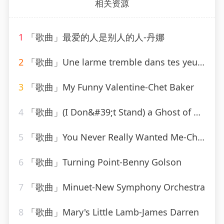
相关资源
1
「歌曲」最爱的人是别人的人-丹娜
2
「歌曲」Une larme tremble dans tes yeux jaloux, Op. 6 No. 4-Anton Diakov、Baldo Podic
3
「歌曲」My Funny Valentine-Chet Baker
4
「歌曲」(I Don&#39;t Stand) a Ghost of a Chance-cab calloway & his orchestra
5
「歌曲」You Never Really Wanted Me-Charlie Rich
6
「歌曲」Turning Point-Benny Golson
7
「歌曲」Minuet-New Symphony Orchestra
8
「歌曲」Mary's Little Lamb-James Darren