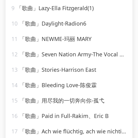
9
「歌曲」Lazy-Ella Fitzgerald(1)
10
「歌曲」Daylight-Radion6
11
「歌曲」NEWME-玛丽 MARY
12
「歌曲」Seven Nation Army-The Vocal Masters
13
「歌曲」Stories-Harrison East
14
「歌曲」Bleeding Love-陈俊霖
15
「歌曲」用尽我的一切奔向你-孤弋
16
「歌曲」Paid in Full-Rakim、Eric B
17
「歌曲」Ach wie flüchtig, ach wie nichtig, BWV 26 VI. Ach wie flüchtig, ach wie nichtig