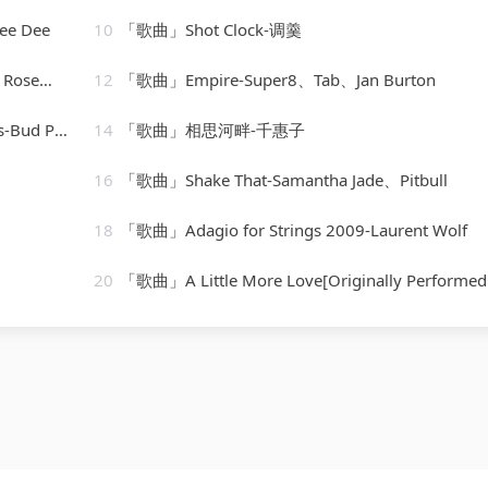
ee Dee
10
「歌曲」Shot Clock-调羹
iver $
12
「歌曲」Empire-Super8、Tab、Jan Burton
 Powell
14
「歌曲」相思河畔-千惠子
16
「歌曲」Shake That-Samantha Jade、Pitbull
18
「歌曲」Adagio for Strings 2009-Laurent Wolf
20
「歌曲」A Little More Love[Originally Performed by Vince Gill]-Karaoke Diamo