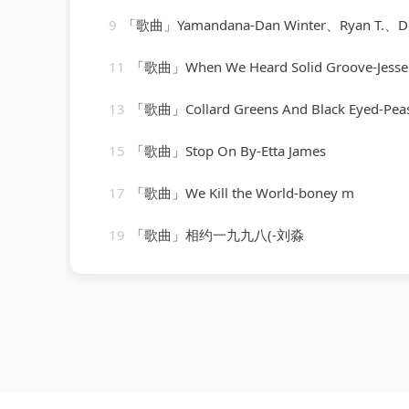
9
「歌曲」Yamandana-Dan Winter、Ryan T.、D
11
「歌曲」When We Heard Solid Groove-Jesse Rose、Ol
13
「歌曲」Collard Greens And Black Eyed-Peas-Bud
15
「歌曲」Stop On By-Etta James
17
「歌曲」We Kill the World-boney m
19
「歌曲」相约一九九八(-刘淼