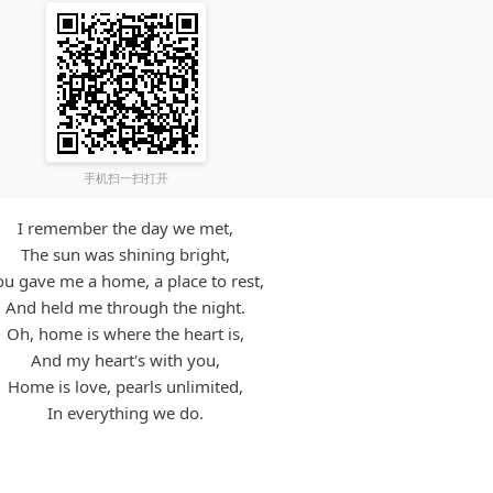
手机扫一扫打开
I remember the day we met,
The sun was shining bright,
ou gave me a home, a place to rest,
And held me through the night.
Oh, home is where the heart is,
And my heart's with you,
Home is love, pearls unlimited,
In everything we do.