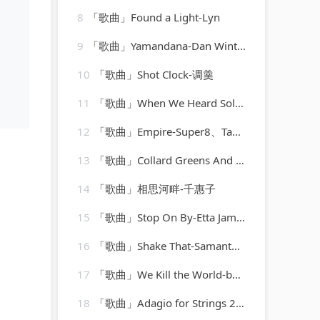
8
「歌曲」Found a Light-Lyn
9
「歌曲」Yamandana-Dan Winter、Ryan T.、Dee Dee
10
「歌曲」Shot Clock-调羹
11
「歌曲」When We Heard Solid Groove-Jesse Rose、Oliver $
12
「歌曲」Empire-Super8、Tab、Jan Burton
13
「歌曲」Collard Greens And Black Eyed-Peas-Bud Powell
14
「歌曲」相思河畔-千惠子
15
「歌曲」Stop On By-Etta James
16
「歌曲」Shake That-Samantha Jade、Pitbull
17
「歌曲」We Kill the World-boney m
18
「歌曲」Adagio for Strings 2009-Laurent Wolf