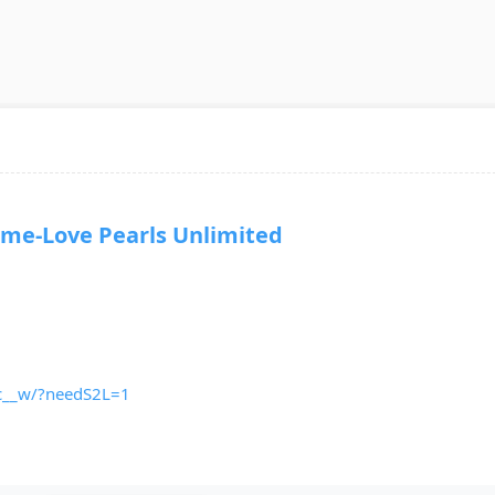
-Love Pearls Unlimited
c__w/?needS2L=1