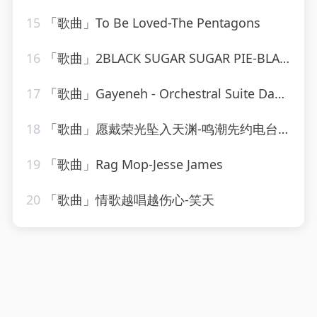
15
「歌曲」To Be Loved-The Pentagons
16
「歌曲」2BLACK SUGAR SUGAR PIE-BLACK SUGAR SUGAR PIE (RAGGA、Grady Martin
17
「歌曲」Gayeneh - Orchestral Suite Dance of the old men and women-Philharmonia Orchestra、milton katims
18
「歌曲」愿戴荣光坠入天渊-鸣潮先约电台、jixwang、VISION SOUND
19
「歌曲」Rag Mop-Jesse James
20
「歌曲」情歌越唱越伤心-笑天