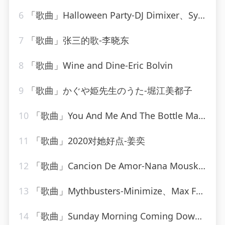
6
「歌曲」Halloween Party-DJ Dimixer、Syntheticsax
7
「歌曲」张三的歌-李晓东
8
「歌曲」Wine and Dine-Eric Bolvin
9
「歌曲」かぐや姫先生のうた-堀江美都子
10
「歌曲」You And Me And The Bottle Makes 3 Tonight (Baby) [made popular by Big Bad Voodoo Daddy] [vocal version]
11
「歌曲」2020对她好点-姜奕
12
「歌曲」Cancion De Amor-Nana Mouskouri
13
「歌曲」Mythbusters-Minimize、Max Freegrant
14
「歌曲」Sunday Morning Coming Down-Johnny Cash_20260807_141452