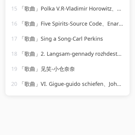
15
「歌曲」Polka V.R-Vladimir Horowitz、Sergei Rachmaninoff
16
「歌曲」Five Spirits-Source Code、Enarxis
17
「歌曲」Sing a Song-Carl Perkins
18
「歌曲」2. Langsam-gennady rozhdestvensky、jean martinon、Paris Conservatoire Orchestra
19
「歌曲」见笑-小仓奈奈
20
「歌曲」VI. Gigue-guido schiefen、Johann Sebastian Bach