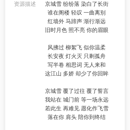
资源描述
京城雪 纷纷落 染白了长街
谁在阁楼 轻叹 一曲离别
红墙外 马蹄声 渐行渐远
旧时月色 照不亮 你的眉眼
风拂过 柳絮飞 似你温柔
长安夜 灯火灭 只剩孤舟
写半卷 相思词 无人来和
这江山 多娇 却少了你回眸
京城雪 覆了过往 覆了誓言
我站在 城门前 等一场永远
若此生 再难见 愿化作飞雪
落在你 肩头 陪你到终结