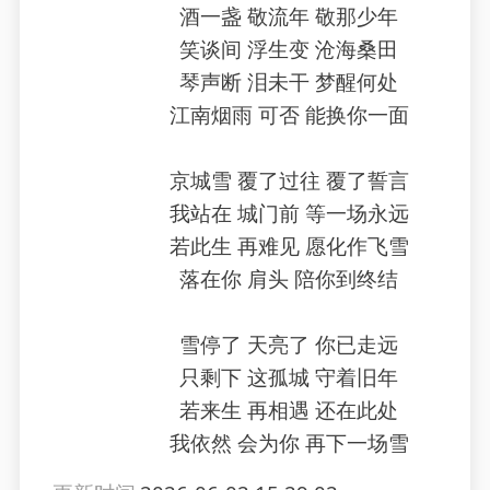
酒一盏 敬流年 敬那少年
笑谈间 浮生变 沧海桑田
琴声断 泪未干 梦醒何处
江南烟雨 可否 能换你一面
京城雪 覆了过往 覆了誓言
我站在 城门前 等一场永远
若此生 再难见 愿化作飞雪
落在你 肩头 陪你到终结
雪停了 天亮了 你已走远
只剩下 这孤城 守着旧年
若来生 再相遇 还在此处
我依然 会为你 再下一场雪