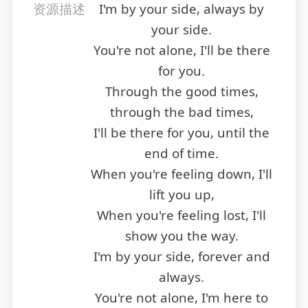
资源描述
I'm by your side, always by
your side.
You're not alone, I'll be there
for you.
Through the good times,
through the bad times,
I'll be there for you, until the
end of time.
When you're feeling down, I'll
lift you up,
When you're feeling lost, I'll
show you the way.
I'm by your side, forever and
always.
You're not alone, I'm here to