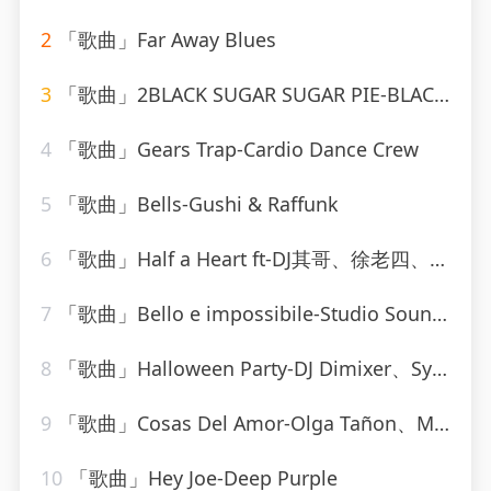
2
「歌曲」Far Away Blues
3
「歌曲」2BLACK SUGAR SUGAR PIE-BLACK SUGAR SUGAR PIE (RAGGA、Grady Martin
4
「歌曲」Gears Trap-Cardio Dance Crew
5
「歌曲」Bells-Gushi & Raffunk
6
「歌曲」Half a Heart ft-DJ其哥、徐老四、DJ小川、高士其
7
「歌曲」Bello e impossibile-Studio Sound Group
8
「歌曲」Halloween Party-DJ Dimixer、Syntheticsax
9
「歌曲」Cosas Del Amor-Olga Tañon、Milly Quezada
10
「歌曲」Hey Joe-Deep Purple