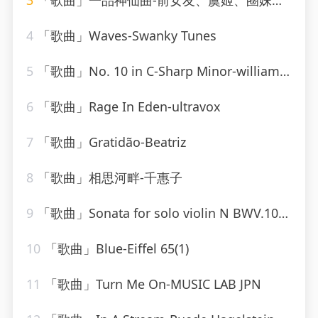
3
「歌曲」一品神仙曲-前女友、虞姬、圈妹、小奶瓶
4
「歌曲」Waves-Swanky Tunes
5
「歌曲」No. 10 in C-Sharp Minor-william kapell、Dmitri Shostakovich
6
「歌曲」Rage In Eden-ultravox
7
「歌曲」Gratidão-Beatriz
8
「歌曲」相思河畔-千惠子
9
「歌曲」Sonata for solo violin N BWV.1001 in G minor - I. Adagio-gidon kremer
10
「歌曲」Blue-Eiffel 65(1)
11
「歌曲」Turn Me On-MUSIC LAB JPN