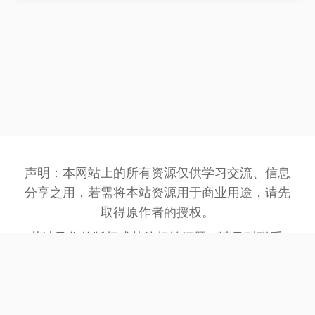
声明：本网站上的所有资源仅供学习交流、信息
分享之用，若需将本站资源用于商业用途，请先
取得原作者的授权。
若涉及您的版权或其他权益问题，请及时联系:
3162201930@qq.com
，我们将在第一时间处
理。
网站备案号：
豫ICP备2023032945号-1