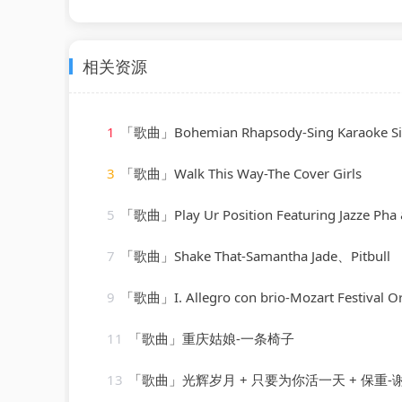
相关资源
1
「歌曲」Bohemian Rhapsody-Sing Karaoke S
3
「歌曲」Walk This Way-The Cover Girls
5
「歌曲」Play Ur Position Featuring Jazze Pha & Mr. Mo-YoungBloodZ、Jazze P
7
「歌曲」Shake That-Samantha Jade、Pitbull
9
「歌曲」I. Allegro con brio-Mozart Festival Orchestra、Albert
11
「歌曲」重庆姑娘-一条椅子
13
「歌曲」光辉岁月 + 只要为你活一天 + 保重-谢霆