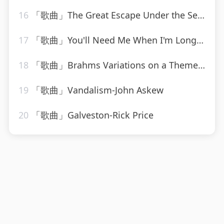
16
「歌曲」The Great Escape Under the Sea-We Are Scientists
17
「歌曲」You'll Need Me When I'm Long Gone-ethel waters
18
「歌曲」Brahms Variations on a Theme by Haydn, Op. 56a Variation VIII Presto non troppo
19
「歌曲」Vandalism-John Askew
20
「歌曲」Galveston-Rick Price