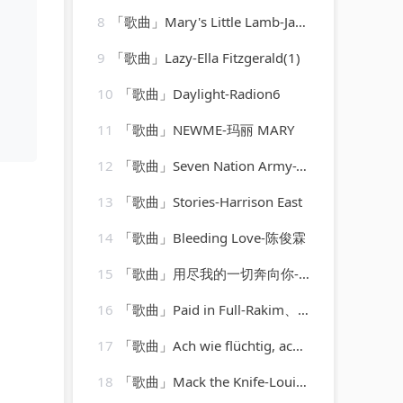
8
「歌曲」Mary's Little Lamb-James Darren
9
「歌曲」Lazy-Ella Fitzgerald(1)
10
「歌曲」Daylight-Radion6
11
「歌曲」NEWME-玛丽 MARY
12
「歌曲」Seven Nation Army-The Vocal Masters
13
「歌曲」Stories-Harrison East
14
「歌曲」Bleeding Love-陈俊霖
15
「歌曲」用尽我的一切奔向你-孤弋
16
「歌曲」Paid in Full-Rakim、Eric B
17
「歌曲」Ach wie flüchtig, ach wie nichtig, BWV 26 VI. Ach wie flüchtig, ach wie nichtig
18
「歌曲」Mack the Knife-Louis Armstrong