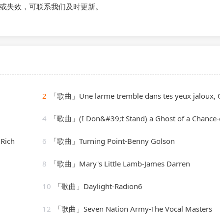
或失效，可联系我们及时更新。
2
「歌曲」Une larme tremble dans tes yeux jaloux, Op. 6 No. 4-Anton Diakov、Baldo P
4
「歌曲」(I Don&#39;t Stand) a Ghost of a Chance-cab calloway & his orches
Rich
6
「歌曲」Turning Point-Benny Golson
8
「歌曲」Mary's Little Lamb-James Darren
10
「歌曲」Daylight-Radion6
12
「歌曲」Seven Nation Army-The Vocal Masters