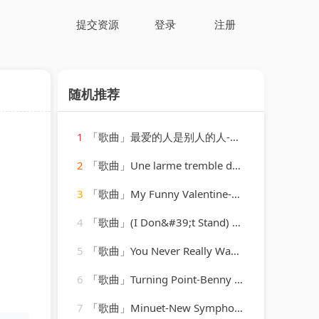
提交资源
登录
注册
随机推荐
1
「歌曲」最爱的人是别人的人-丹娜
2
「歌曲」Une larme tremble dans tes yeux jaloux, Op. 6 No. 4-Anton Diakov、Baldo Podic
3
「歌曲」My Funny Valentine-Chet Baker
4
「歌曲」(I Don&#39;t Stand) a Ghost of a Chance-cab calloway & his orchestra
5
「歌曲」You Never Really Wanted Me-Charlie Rich
6
「歌曲」Turning Point-Benny Golson
7
「歌曲」Minuet-New Symphony Orchestra