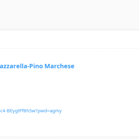
zarella-Pino Marchese
Mmc4-BEygtPf8hSw?pwd=agmy