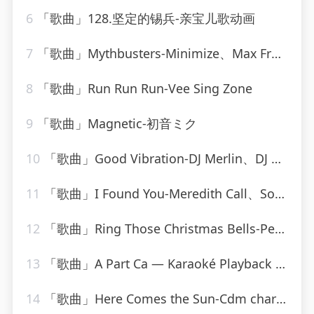
6
「歌曲」128.坚定的锡兵-亲宝儿歌动画
7
「歌曲」Mythbusters-Minimize、Max Freegrant
8
「歌曲」Run Run Run-Vee Sing Zone
9
「歌曲」Magnetic-初音ミク
10
「歌曲」Good Vibration-DJ Merlin、DJ C-Bass
11
「歌曲」I Found You-Meredith Call、Solarstone
12
「歌曲」Ring Those Christmas Bells-Peggy Lee
13
「歌曲」A Part Ca — Karaoké Playback Instrumental — Rendu Célèbre Par Jacques Dutronc-Karaoke
14
「歌曲」Here Comes the Sun-Cdm chartbreakers