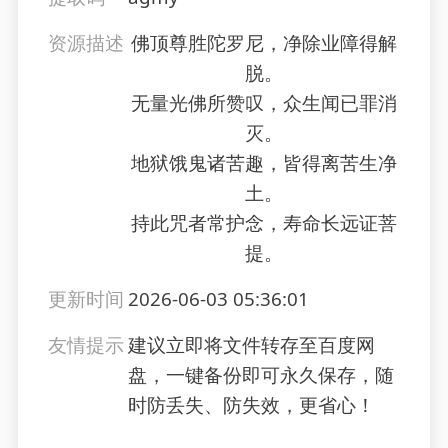
资源描述
佛顶尊胜陀罗尼，净除业障得解
脱。
无量光佛所赞叹，众生闻已罪消
灭。
地狱饿鬼诸苦趣，皆得离苦生净
土。
持此咒者常护念，寿命长远证菩
提。
更新时间
2026-06-03 05:36:01
友情提示
建议立即将文件转存至百度网
盘，一键备份即可永久保存，随
时防丢失、防失效，更省心！