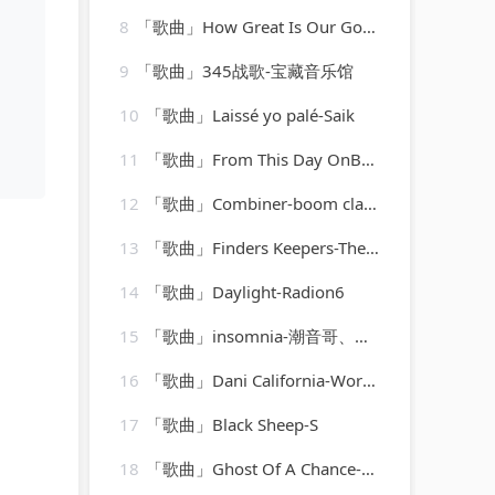
8
「歌曲」How Great Is Our God-Ibiza Fitness Music Workout
9
「歌曲」345战歌-宝藏音乐馆
10
「歌曲」Laissé yo palé-Saik
11
「歌曲」From This Day OnBrigadoon-Original Film Soundtrack
12
「歌曲」Combiner-boom clap bachelors、frontera
13
「歌曲」Finders Keepers-The Shepherd Sisters、peter marshall
14
「歌曲」Daylight-Radion6
15
「歌曲」insomnia-潮音哥、小可、虞姬、圈妹
16
「歌曲」Dani California-Workout Music
17
「歌曲」Black Sheep-S
18
「歌曲」Ghost Of A Chance-Dizzy Gillespie