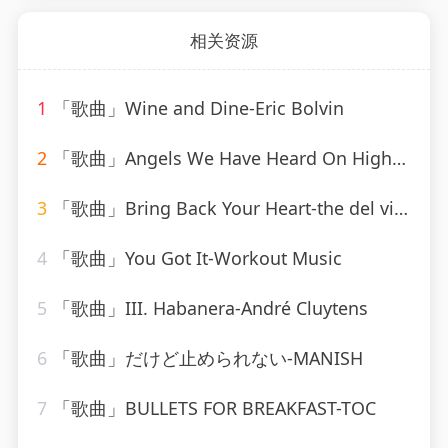
相关资源
1
「歌曲」Wine and Dine-Eric Bolvin
2
「歌曲」Angels We Have Heard On High-Mitchell Cardenas
3
「歌曲」Bring Back Your Heart-the del vikings
4
「歌曲」You Got It-Workout Music
5
「歌曲」III. Habanera-André Cluytens
6
「歌曲」だけど止められない-MANISH
7
「歌曲」BULLETS FOR BREAKFAST-TOC