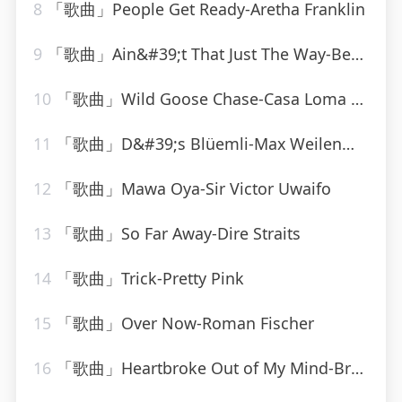
8
「歌曲」People Get Ready-Aretha Franklin
9
「歌曲」Ain&#39;t That Just The Way-Best Of Hits (最佳点击率)
10
「歌曲」Wild Goose Chase-Casa Loma Orchestra
11
「歌曲」D&#39;s Blüemli-Max Weilenmann Mit Seinen Volksmusikanten
12
「歌曲」Mawa Oya-Sir Victor Uwaifo
13
「歌曲」So Far Away-Dire Straits
14
「歌曲」Trick-Pretty Pink
15
「歌曲」Over Now-Roman Fischer
16
「歌曲」Heartbroke Out of My Mind-Brooks & Dunn