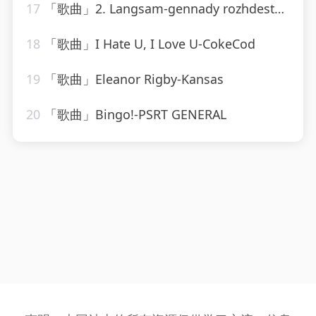
17
「歌曲」2. Langsam-gennady rozhdestvensky、jean martinon、Paris Conservatoire Orchestra
18
「歌曲」I Hate U, I Love U-CokeCod
19
「歌曲」Eleanor Rigby-Kansas
20
「歌曲」Bingo!-PSRT GENERAL