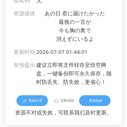
提取码
无
资源描述
あの日 君に届けたかった
最後の一言が
今も胸の奥で
消えずにいるよ
更新时间
2026-07-07 01:44:01
友情提示
建议立即将文件转存至悟空网
盘，一键备份即可永久保存，随
时防丢失、防失效，更省心！
复制分享
立即访问
资源失效
资源不对或失效，可联系我们及时更新。