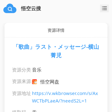
悟空云搜
资源详情
「歌曲」ラスト・メッセージ-横山
菁児
资源分类
音乐
资源来源
悟空网盘
资源地址
https://v.wkbrowser.com/s/Ax
WCTbPLaeA/?needS2L=1