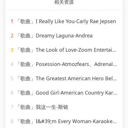
相关资源
1
「歌曲」I Really Like You-Carly Rae Jepsen
2
「歌曲」Dreamy Laguna-Andrea
3
「歌曲」The Look of Love-Zoom Entertainments Limited
4
「歌曲」Posession-Atmozfears、Adrenalize
5
「歌曲」The Greatest American Hero Believe it Or Not-Soundtrack & Theme Orchestra
6
「歌曲」Good Girl-American Country Karaoke
7
「歌曲」我这一生-斯铭
8
「歌曲」I&#39;m Every Woman-Karaoke Diamonds