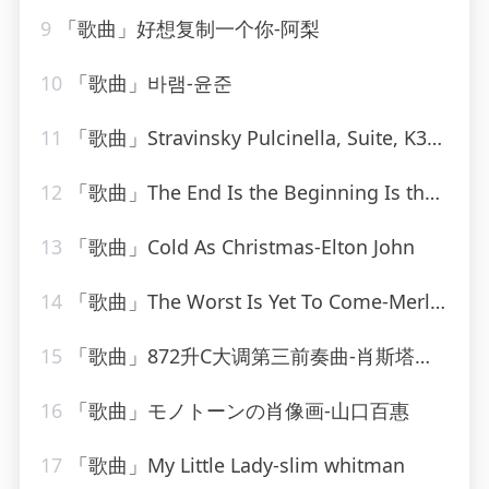
9
「歌曲」好想复制一个你-阿梨
10
「歌曲」바램-윤준
11
「歌曲」Stravinsky Pulcinella, Suite, K34 III. Scherzino – Allegro – Andantino
12
「歌曲」The End Is the Beginning Is the End-Graham Blvd
13
「歌曲」Cold As Christmas-Elton John
14
「歌曲」The Worst Is Yet To Come-Merle Haggard、The Strangers
15
「歌曲」872升C大调第三前奏曲-肖斯塔科维奇
16
「歌曲」モノトーンの肖像画-山口百惠
17
「歌曲」My Little Lady-slim whitman