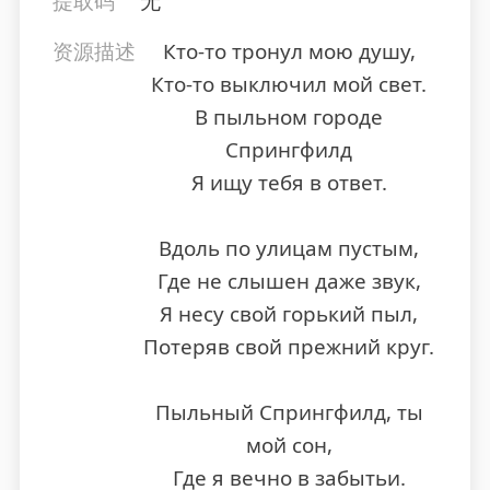
提取码
无
资源描述
Кто-то тронул мою душу,
Кто-то выключил мой свет.
В пыльном городе
Спрингфилд
Я ищу тебя в ответ.
Вдоль по улицам пустым,
Где не слышен даже звук,
Я несу свой горький пыл,
Потеряв свой прежний круг.
Пыльный Спрингфилд, ты
мой сон,
Где я вечно в забытьи.