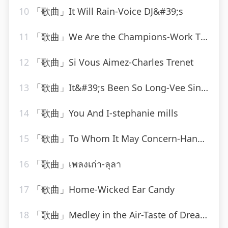
10
「歌曲」It Will Rain-Voice DJ&#39;s
11
「歌曲」We Are the Champions-Work This! Workout
12
「歌曲」Si Vous Aimez-Charles Trenet
13
「歌曲」It&#39;s Been So Long-Vee Sing Zone
14
「歌曲」You And I-stephanie mills
15
「歌曲」To Whom It May Concern-Hank Locklin(2)
16
「歌曲」เพลงเก่า-ลุลา
17
「歌曲」Home-Wicked Ear Candy
18
「歌曲」Medley in the Air-Taste of Dream、Carly Harvey