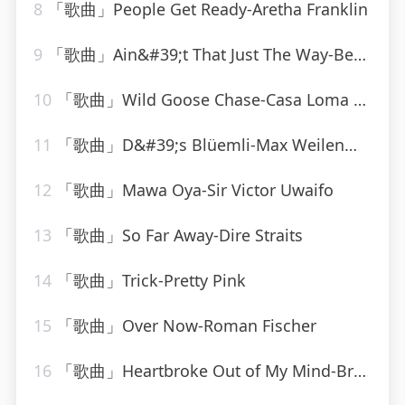
8
「歌曲」People Get Ready-Aretha Franklin
9
「歌曲」Ain&#39;t That Just The Way-Best Of Hits (最佳点击率)
10
「歌曲」Wild Goose Chase-Casa Loma Orchestra
11
「歌曲」D&#39;s Blüemli-Max Weilenmann Mit Seinen Volksmusikanten
12
「歌曲」Mawa Oya-Sir Victor Uwaifo
13
「歌曲」So Far Away-Dire Straits
14
「歌曲」Trick-Pretty Pink
15
「歌曲」Over Now-Roman Fischer
16
「歌曲」Heartbroke Out of My Mind-Brooks & Dunn