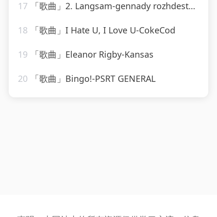
17
「歌曲」2. Langsam-gennady rozhdestvensky、jean martinon、Paris Conservatoire Orchestra
18
「歌曲」I Hate U, I Love U-CokeCod
19
「歌曲」Eleanor Rigby-Kansas
20
「歌曲」Bingo!-PSRT GENERAL