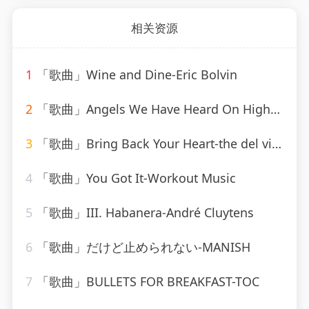
相关资源
1
「歌曲」Wine and Dine-Eric Bolvin
2
「歌曲」Angels We Have Heard On High-Mitchell Cardenas
3
「歌曲」Bring Back Your Heart-the del vikings
4
「歌曲」You Got It-Workout Music
5
「歌曲」III. Habanera-André Cluytens
6
「歌曲」だけど止められない-MANISH
7
「歌曲」BULLETS FOR BREAKFAST-TOC