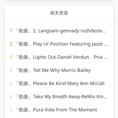
相关资源
1
「歌曲」2. Langsam-gennady rozhdestvensky、jean martinon、Paris Conservatoire Orchestra
2
「歌曲」Play Ur Position Featuring Jazze Pha & Mr. Mo-YoungBloodZ、Jazze Pha、Mr. Mo
3
「歌曲」Lights Out-Daniel Verdun、Pria Coterell
4
「歌曲」Tell Me Why-Morris Bailey
5
「歌曲」Please Be Kind-Mary Ann McCall
6
「歌曲」Take My Breath Away-ReMix Kings
7
「歌曲」Pura Vida-From The Moment