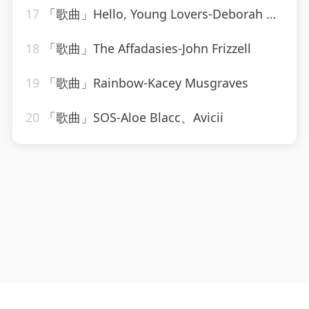
17
「歌曲」Hello, Young Lovers-Deborah Kerr、Rex Thompson
18
「歌曲」The Affadasies-John Frizzell
19
「歌曲」Rainbow-Kacey Musgraves
20
「歌曲」SOS-Aloe Blacc、Avicii