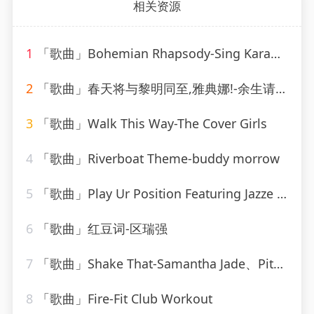
相关资源
1
「歌曲」Bohemian Rhapsody-Sing Karaoke Sing
2
「歌曲」春天将与黎明同至,雅典娜!-余生请珍惜
3
「歌曲」Walk This Way-The Cover Girls
4
「歌曲」Riverboat Theme-buddy morrow
5
「歌曲」Play Ur Position Featuring Jazze Pha & Mr. Mo-YoungBloodZ、Jazze Pha、Mr. Mo
6
「歌曲」红豆词-区瑞强
7
「歌曲」Shake That-Samantha Jade、Pitbull
8
「歌曲」Fire-Fit Club Workout