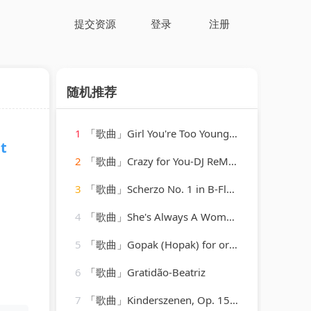
提交资源
登录
注册
随机推荐
1
「歌曲」Girl You're Too Young-len barry
t
2
「歌曲」Crazy for You-DJ ReMix Factory
3
「歌曲」Scherzo No. 1 in B-Flat Major (Posthumous) D.593-Paul de Conne、Peter Phillips
4
「歌曲」She's Always A Woman-Ameritz - Karaoke_20260807_141559
5
「歌曲」Gopak (Hopak) for orchestra, transcribed by Liadov
6
「歌曲」Gratidão-Beatriz
7
「歌曲」Kinderszenen, Op. 15 XI. Fürchtenmachen-Brigitte Engerer