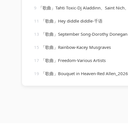
9
「歌曲」Tahti Toxic-Dj Aladdinn、Saint Nich、Thouxanb
11
「歌曲」Hey diddle diddle-千语
13
「歌曲」September Song-Dorothy Donegan
15
「歌曲」Rainbow-Kacey Musgraves
17
「歌曲」Freedom-Various Artists
19
「歌曲」Bouquet in Heaven-Red Allen_20260807_