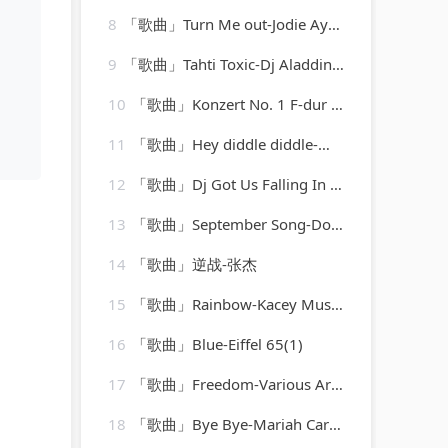
8
「歌曲」Turn Me out-Jodie Aysha、BVRZZ
9
「歌曲」Tahti Toxic-Dj Aladdinn、Saint Nich、Thouxanbanfauni
10
「歌曲」Konzert No. 1 F-dur BWV 1046 - Allegro-Karl Richter、The Munich Philharmonic Orchestra
11
「歌曲」Hey diddle diddle-千语
12
「歌曲」Dj Got Us Falling In Love-DJ Hush
13
「歌曲」September Song-Dorothy Donegan
14
「歌曲」逆战-张杰
15
「歌曲」Rainbow-Kacey Musgraves
16
「歌曲」Blue-Eiffel 65(1)
17
「歌曲」Freedom-Various Artists
18
「歌曲」Bye Bye-Mariah Carey