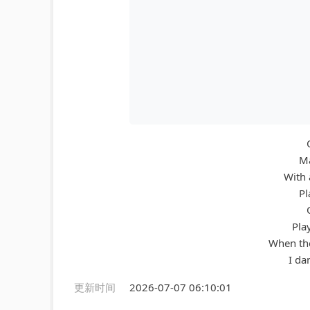
Ma
With 
Pl
Pla
When the
I da
更新时间
2026-07-07 06:10:01