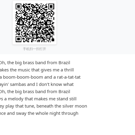
手机扫一扫打开
Oh, the big brass band from Brazil
kes the music that gives me a thrill
a boom-boom-boom and a rat-a-tat-tat
ayin' sambas and I don't know what
Oh, the big brass band from Brazil
ys a melody that makes me stand still
y play that tune, beneath the silver moon
nce and sway the whole night through