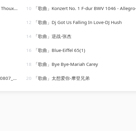
anfauni
10
「歌曲」Konzert No. 1 F-dur BWV 1046 - Allegro-Karl Richter、The Munich Philharmonic Orches
12
「歌曲」Dj Got Us Falling In Love-DJ Hush
14
「歌曲」逆战-张杰
16
「歌曲」Blue-Eiffel 65(1)
18
「歌曲」Bye Bye-Mariah Carey
131724
20
「歌曲」太想爱你-摩登兄弟