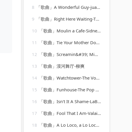
8
「歌曲」A Wonderful Guy-juanita hall、Barbara Luna、ezio pinza、william tabbert
9
「歌曲」Right Here Waiting-The 80's Hits
10
「歌曲」Moulin a Cafe-Sidney Bechet
11
「歌曲」Tie Your Mother Down-A-Type Player
12
「歌曲」Screamin&#39; Mimi Jeannie-Mickey Hawks
13
「歌曲」漠河舞厅-柳爽
14
「歌曲」Watchtower-The Vocal Masters
15
「歌曲」Funhouse-The Pop Heroes
16
「歌曲」Isn't It A Shame-LaBelle
17
「歌曲」Fool That I Am-Valaida Snow
18
「歌曲」A Lo Loco, a Lo Loco-Trio Guadalajara