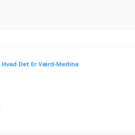
vad Det Er Værd-Medina
c