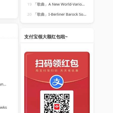
19
「歌曲」A New World-Various Artists
20
「歌曲」I-Berliner Barock Solisten
支付宝领大额红包啦~
ert
awks