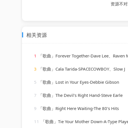
资源不对
相关资源
1
「歌曲」Forever Together-Dave Lee、Raven Maize、
3
「歌曲」Cala Tarida-SPACECOWBOY、Slow J
5
「歌曲」Lost in Your Eyes-Debbie Gibson
7
「歌曲」The Devil's Right Hand-Steve Earle
9
「歌曲」Right Here Waiting-The 80's Hits
11
「歌曲」Tie Your Mother Down-A-Type Play