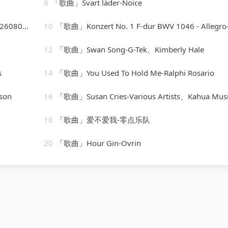
8
「歌曲」Svart läder-Noice
_113816
10
「歌曲」Konzert No. 1 F-dur BWV 1046 - Allegro-Karl Richter、The Munich Philharmonic Orches
12
「歌曲」Swan Song-G-Tek、Kimberly Hale
s
14
「歌曲」You Used To Hold Me-Ralphi Rosario
son
16
「歌曲」Susan Cries-Various Artists、Kahua Music Ltd、Matthew Loots、Matthew Pr
18
「歌曲」爱不爱我-零点乐队
20
「歌曲」Hour Gin-Ovrin