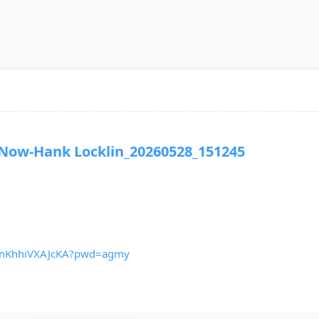
w-Hank Locklin_20260528_151245
Pc1nKhhiVXAJcKA?pwd=agmy