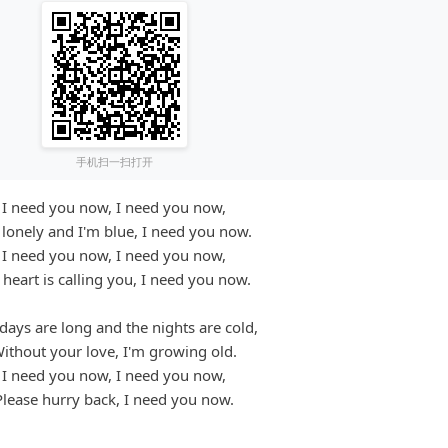
手机扫一扫打开
I need you now, I need you now,
 lonely and I'm blue, I need you now.
I need you now, I need you now,
heart is calling you, I need you now.
days are long and the nights are cold,
ithout your love, I'm growing old.
I need you now, I need you now,
Please hurry back, I need you now.