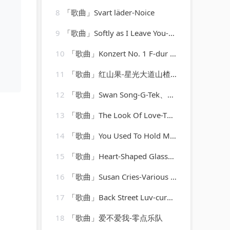
8
「歌曲」Svart läder-Noice
9
「歌曲」Softly as I Leave You-Matt Monro_20260805_113816
10
「歌曲」Konzert No. 1 F-dur BWV 1046 - Allegro-Karl Richter、The Munich Philharmonic Orchestra
11
「歌曲」红山果-星光大道山楂妹
12
「歌曲」Swan Song-G-Tek、Kimberly Hale
13
「歌曲」The Look Of Love-The Three Sounds
14
「歌曲」You Used To Hold Me-Ralphi Rosario
15
「歌曲」Heart-Shaped Glasses-Marilyn Manson
16
「歌曲」Susan Cries-Various Artists、Kahua Music Ltd、Matthew Loots、Matthew Prehn
17
「歌曲」Back Street Luv-curved air
18
「歌曲」爱不爱我-零点乐队