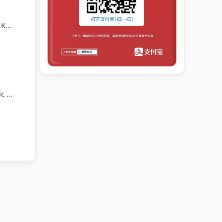
tra
ehn