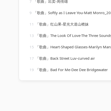
7
「歌曲」出卖-周传雄
9
「歌曲」Softly as I Leave You-Matt Monro_20260805
11
「歌曲」红山果-星光大道山楂妹
13
「歌曲」The Look Of Love-The Three Sound
15
「歌曲」Heart-Shaped Glasses-Marilyn Man
17
「歌曲」Back Street Luv-curved air
19
「歌曲」Bad For Me-Dee Dee Bridgewater