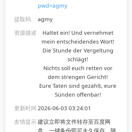
pwd=agmy
提取码
agmy
资源描述
Haltet ein! Und vernehmet
mein entscheidendes Wort!
Die Stunde der Vergeltung
schlägt!
Nichts soll euch retten vor
dem strengen Gericht!
Eure Taten sind gezählt, eure
Sünden offenbar!
更新时间
2026-06-03 03:24:01
友情提示
建议立即将文件转存至百度网
盘，一键备份即可永久保存，随