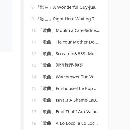
8
「歌曲」A Wonderful Guy-juanita hall、Barbara Luna、ezio pinza、william tabbert
9
「歌曲」Right Here Waiting-The 80's Hits
10
「歌曲」Moulin a Cafe-Sidney Bechet
11
「歌曲」Tie Your Mother Down-A-Type Player
12
「歌曲」Screamin&#39; Mimi Jeannie-Mickey Hawks
13
「歌曲」漠河舞厅-柳爽
14
「歌曲」Watchtower-The Vocal Masters
15
「歌曲」Funhouse-The Pop Heroes
16
「歌曲」Isn't It A Shame-LaBelle
17
「歌曲」Fool That I Am-Valaida Snow
18
「歌曲」A Lo Loco, a Lo Loco-Trio Guadalajara