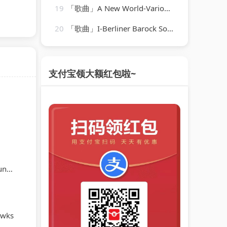
19
「歌曲」A New World-Various Artists
20
「歌曲」I-Berliner Barock Solisten
支付宝领大额红包啦~
ert
awks