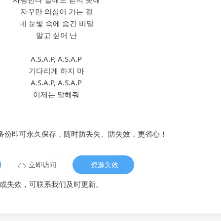
자꾸만 의심이 가는 걸
네 눈빛 속에 숨긴 비밀
알고 싶어 난
A.S.A.P, A.S.A.P
기다리게 하지 마
A.S.A.P, A.S.A.P
이제는 말해줘
备份即可永久保存，随时防丢失、防失效，更省心！
立即访问
资源失效
或失效，可联系我们及时更新。