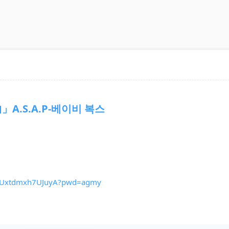
」A.S.A.P-베이비 복스
IoMUxtdmxh7UJuyA?pwd=agmy