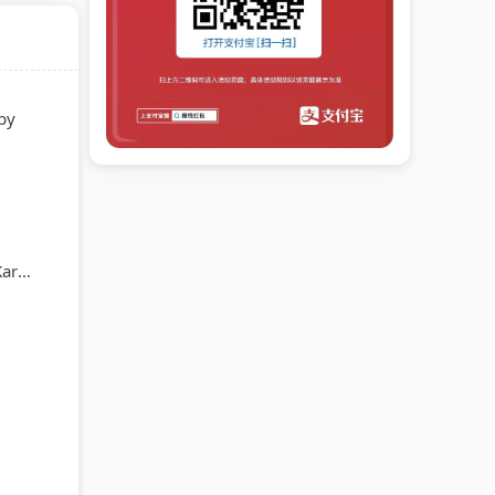
by
stra