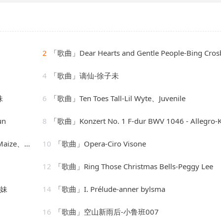
2
「歌曲」Dear Hearts and Gentle People-Bing Cros
4
「歌曲」谪仙-徐子未
妹
6
「歌曲」Ten Toes Tall-Lil Wyte、Juvenile
un
8
「歌曲」Konzert No. 1 F-dur BWV 1046 - Allegro-Karl Richter、The Munich Philharmonic Orche
Cassimm
10
「歌曲」Opera-Ciro Visone
12
「歌曲」Ring Those Christmas Bells-Peggy Lee
圈妹
14
「歌曲」I. Prélude-anner bylsma
16
「歌曲」空山新雨后-小鲁班007