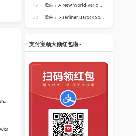
19
「歌曲」A New World-Various Artists
20
「歌曲」I-Berliner Barock Solisten
支付宝领大额红包啦~
ert
awks