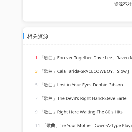
资源不对
相关资源
1
「歌曲」Forever Together-Dave Lee、Raven Maize、
3
「歌曲」Cala Tarida-SPACECOWBOY、Slow J
5
「歌曲」Lost in Your Eyes-Debbie Gibson
7
「歌曲」The Devil's Right Hand-Steve Earle
9
「歌曲」Right Here Waiting-The 80's Hits
11
「歌曲」Tie Your Mother Down-A-Type Play