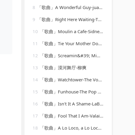
8
「歌曲」A Wonderful Guy-juanita hall、Barbara Luna、ezio pinza、william tabbert
9
「歌曲」Right Here Waiting-The 80's Hits
10
「歌曲」Moulin a Cafe-Sidney Bechet
11
「歌曲」Tie Your Mother Down-A-Type Player
12
「歌曲」Screamin&#39; Mimi Jeannie-Mickey Hawks
13
「歌曲」漠河舞厅-柳爽
14
「歌曲」Watchtower-The Vocal Masters
15
「歌曲」Funhouse-The Pop Heroes
16
「歌曲」Isn't It A Shame-LaBelle
17
「歌曲」Fool That I Am-Valaida Snow
18
「歌曲」A Lo Loco, a Lo Loco-Trio Guadalajara