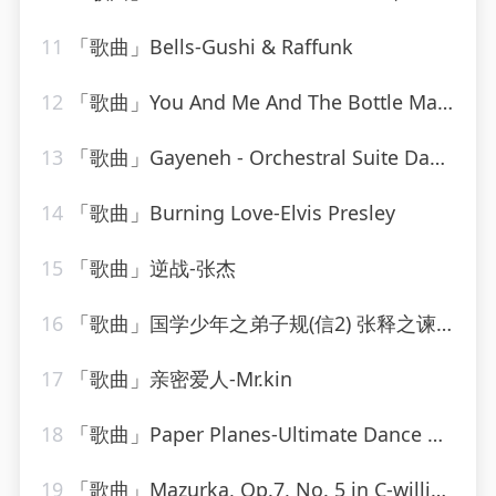
11
「歌曲」Bells-Gushi & Raffunk
12
「歌曲」You And Me And The Bottle Makes 3 Tonight (Baby) [made popular by Big Bad Voodoo Daddy] [vocal version]
13
「歌曲」Gayeneh - Orchestral Suite Dance of the old men and women-Philharmonia Orchestra、milton katims
14
「歌曲」Burning Love-Elvis Presley
15
「歌曲」逆战-张杰
16
「歌曲」国学少年之弟子规(信2) 张释之谏用上林尉的故事-逸思静巧
17
「歌曲」亲密爱人-Mr.kin
18
「歌曲」Paper Planes-Ultimate Dance Hits
19
「歌曲」Mazurka, Op.7, No. 5 in C-william kapell、Frédéric Chopin