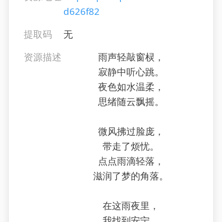
d626f82
提取码
无
资源描述
雨声轻敲窗棂，
寂静中听心跳。
夜色如水温柔，
思绪随云飘摇。
微风拂过脸庞，
带走了烦忧。
点点雨滴轻落，
滋润了梦的角落。
在这雨夜里，
我找到安宁。