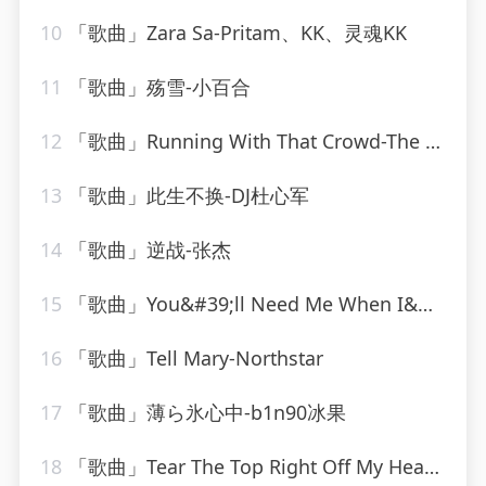
10
「歌曲」Zara Sa-Pritam、KK、灵魂KK
11
「歌曲」殇雪-小百合
12
「歌曲」Running With That Crowd-The Charlie Daniels Band
13
「歌曲」此生不换-DJ杜心军
14
「歌曲」逆战-张杰
15
「歌曲」You&#39;ll Need Me When I&#39;m Long Gone-ethel waters
16
「歌曲」Tell Mary-Northstar
17
「歌曲」薄ら氷心中-b1n90冰果
18
「歌曲」Tear The Top Right Off My Head-The Monkees