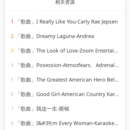
相关资源
1
「歌曲」I Really Like You-Carly Rae Jepsen
2
「歌曲」Dreamy Laguna-Andrea
3
「歌曲」The Look of Love-Zoom Entertainments Limited
4
「歌曲」Posession-Atmozfears、Adrenalize
5
「歌曲」The Greatest American Hero Believe it Or Not-Soundtrack & Theme Orchestra
6
「歌曲」Good Girl-American Country Karaoke
7
「歌曲」我这一生-斯铭
8
「歌曲」I&#39;m Every Woman-Karaoke Diamonds