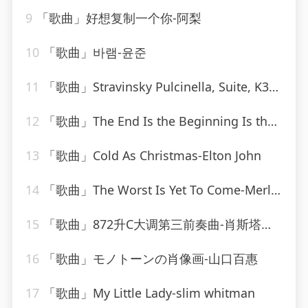
9
「歌曲」好想复制一个你-阿梨
10
「歌曲」바램-윤준
11
「歌曲」Stravinsky Pulcinella, Suite, K34 III. Scherzino – Allegro – Andantino
12
「歌曲」The End Is the Beginning Is the End-Graham Blvd
13
「歌曲」Cold As Christmas-Elton John
14
「歌曲」The Worst Is Yet To Come-Merle Haggard、The Strangers
15
「歌曲」872升C大调第三前奏曲-肖斯塔科维奇
16
「歌曲」モノトーンの肖像画-山口百惠
17
「歌曲」My Little Lady-slim whitman