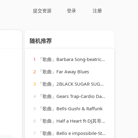
提交资源
登录
注册
随机推荐
1
「歌曲」Barbara Song-beatrice arthur
2
「歌曲」Far Away Blues
3
「歌曲」2BLACK SUGAR SUGAR PIE-BLACK SUGAR SUGAR PIE (RAGGA、Grady Martin
4
「歌曲」Gears Trap-Cardio Dance Crew
5
「歌曲」Bells-Gushi & Raffunk
6
「歌曲」Half a Heart ft-DJ其哥、徐老四、DJ小川、高士其
7
「歌曲」Bello e impossibile-Studio Sound Group