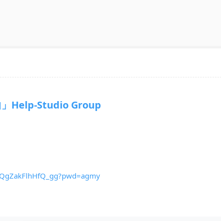
Help-Studio Group
dnQgZakFlhHfQ_gg?pwd=agmy