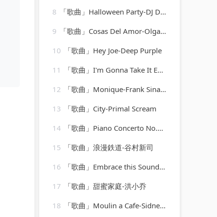
8
「歌曲」Halloween Party-DJ Dimixer、Syntheticsax
9
「歌曲」Cosas Del Amor-Olga Tañon、Milly Quezada
10
「歌曲」Hey Joe-Deep Purple
11
「歌曲」I'm Gonna Take It Easy-Gabriel Brown
12
「歌曲」Monique-Frank Sinatra
13
「歌曲」City-Primal Scream
14
「歌曲」Piano Concerto No.1 in C, Op.15-Otto Klemperer(1)
15
「歌曲」浪漫鉄道-谷村新司
16
「歌曲」Embrace this Sound-The Gods Gifted
17
「歌曲」甜蜜家庭-洪小乔
18
「歌曲」Moulin a Cafe-Sidney Bechet