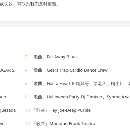
或失效，可联系我们及时更新。
2
「歌曲」Far Away Blues
ady Martin
4
「歌曲」Gears Trap-Cardio Dance Crew
6
「歌曲」Half a Heart ft-DJ其哥、徐老四、DJ小川、高士
oup
8
「歌曲」Halloween Party-DJ Dimixer、Syntheticsa
Quezada
10
「歌曲」Hey Joe-Deep Purple
wn
12
「歌曲」Monique-Frank Sinatra