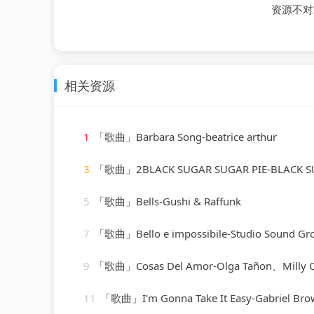
资源不对
相关资源
1
「歌曲」Barbara Song-beatrice arthur
3
「歌曲」2BLACK SUGAR SUGAR PIE-BLACK SUGAR SUGAR PIE (RAGGA、Gr
5
「歌曲」Bells-Gushi & Raffunk
7
「歌曲」Bello e impossibile-Studio Sound Gr
9
「歌曲」Cosas Del Amor-Olga Tañon、Milly 
11
「歌曲」I'm Gonna Take It Easy-Gabriel Bro