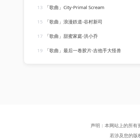
13
「歌曲」City-Primal Scream
15
「歌曲」浪漫鉄道-谷村新司
17
「歌曲」甜蜜家庭-洪小乔
19
「歌曲」最后一卷胶片-吉他手大怪兽
声明：本网站上的所有
若涉及您的版