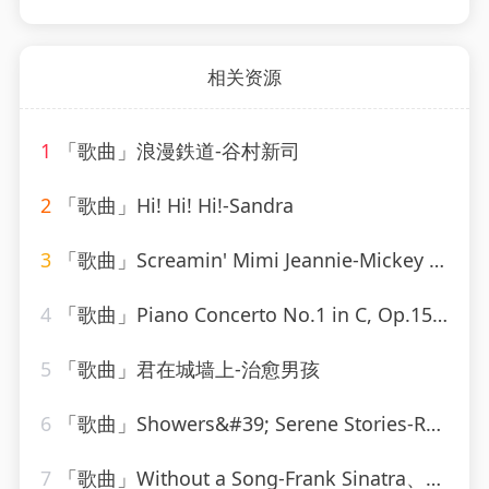
相关资源
1
「歌曲」浪漫鉄道-谷村新司
2
「歌曲」Hi! Hi! Hi!-Sandra
3
「歌曲」Screamin' Mimi Jeannie-Mickey Hawks
4
「歌曲」Piano Concerto No.1 in C, Op.15-Otto Klemperer(1)
5
「歌曲」君在城墙上-治愈男孩
6
「歌曲」Showers&#39; Serene Stories-Rainforest Ambience
7
「歌曲」Without a Song-Frank Sinatra、Tommy Dorsey Orchestra、Vincent Youmans