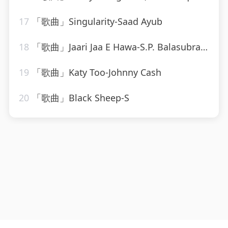
17
「歌曲」Singularity-Saad Ayub
18
「歌曲」Jaari Jaa E Hawa-S.P. Balasubramaniam、Sonu Nigam、Dominic
19
「歌曲」Katy Too-Johnny Cash
20
「歌曲」Black Sheep-S