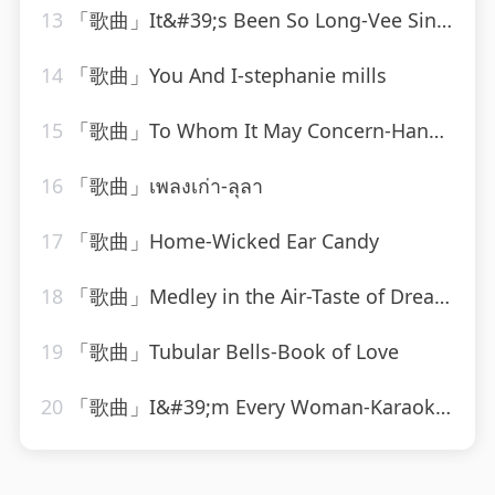
13
「歌曲」It&#39;s Been So Long-Vee Sing Zone
14
「歌曲」You And I-stephanie mills
15
「歌曲」To Whom It May Concern-Hank Locklin(2)
16
「歌曲」เพลงเก่า-ลุลา
17
「歌曲」Home-Wicked Ear Candy
18
「歌曲」Medley in the Air-Taste of Dream、Carly Harvey
19
「歌曲」Tubular Bells-Book of Love
20
「歌曲」I&#39;m Every Woman-Karaoke Diamonds