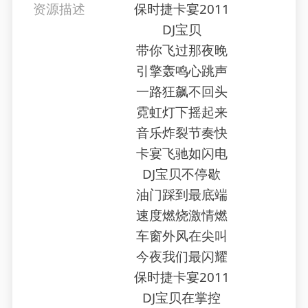
资源描述
保时捷卡宴2011
DJ宝贝
带你飞过那夜晚
引擎轰鸣心跳声
一路狂飙不回头
霓虹灯下摇起来
音乐炸裂节奏快
卡宴飞驰如闪电
DJ宝贝不停歇
油门踩到最底端
速度燃烧激情燃
车窗外风在尖叫
今夜我们最闪耀
保时捷卡宴2011
DJ宝贝在掌控