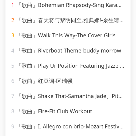
1
「歌曲」Bohemian Rhapsody-Sing Karaoke Sing
2
「歌曲」春天将与黎明同至,雅典娜!-余生请珍惜
3
「歌曲」Walk This Way-The Cover Girls
4
「歌曲」Riverboat Theme-buddy morrow
5
「歌曲」Play Ur Position Featuring Jazze Pha & Mr. Mo-YoungBloodZ、Jazze Pha、Mr. Mo
6
「歌曲」红豆词-区瑞强
7
「歌曲」Shake That-Samantha Jade、Pitbull
8
「歌曲」Fire-Fit Club Workout
9
「歌曲」I. Allegro con brio-Mozart Festival Orchestra、Alberto Lizzio