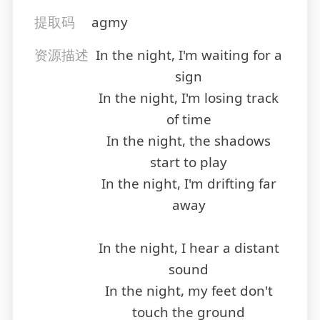
提取码
agmy
资源描述
In the night, I'm waiting for a
sign
In the night, I'm losing track
of time
In the night, the shadows
start to play
In the night, I'm drifting far
away
In the night, I hear a distant
sound
In the night, my feet don't
touch the ground