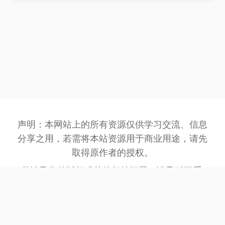
声明：本网站上的所有资源仅供学习交流、信息
分享之用，若需将本站资源用于商业用途，请先
取得原作者的授权。
若涉及您的版权或其他权益问题，请及时联系:
3162201930@qq.com
，我们将在第一时间处
理。
网站备案号：
豫ICP备2023032945号-1