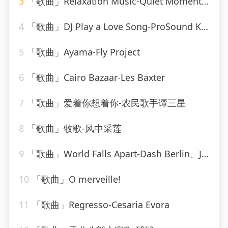
3
「歌曲」Relaxation Music-Quiet Moments、SPA、Spa Relaxation
4
「歌曲」DJ Play a Love Song-ProSound Karaoke Band
5
「歌曲」Ayama-Fly Project
6
「歌曲」Cairo Bazaar-Les Baxter
7
「歌曲」爱着你想着你-农民歌手谭三星
8
「歌曲」牧歌-风中采莲
9
「歌曲」World Falls Apart-Dash Berlin、Jonathan Mendelsohn、Jorn Van Deynhoven
10
「歌曲」O merveille!
11
「歌曲」Regresso-Cesaria Evora