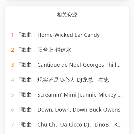
相关资源
1
「歌曲」Home-Wicked Ear Candy
2
「歌曲」阳台上-钟建水
3
「歌曲」Cantique de Noel-Georges Thill、Orchestra Armand Bernard
4
「歌曲」现实皆是负心人-DJ龙总、在忠
5
「歌曲」Screamin' Mimi Jeannie-Mickey Hawks
6
「歌曲」Down, Down, Down-Buck Owens
7
「歌曲」Chu Chu Ua-Cicco DJ、LinoB、Kiki