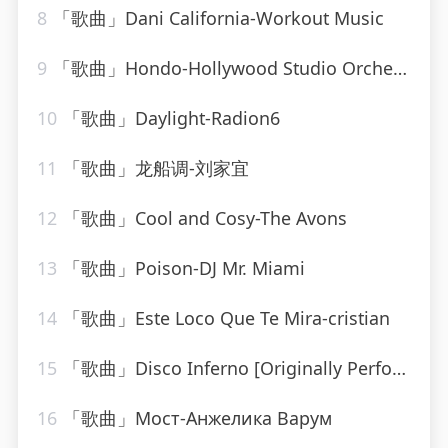
8
「歌曲」Dani California-Workout Music
9
「歌曲」Hondo-Hollywood Studio Orchestra
10
「歌曲」Daylight-Radion6
11
「歌曲」龙船调-刘家宜
12
「歌曲」Cool and Cosy-The Avons
13
「歌曲」Poison-DJ Mr. Miami
14
「歌曲」Este Loco Que Te Mira-cristian
15
「歌曲」Disco Inferno [Originally Performed By The Trammps]-Musosis
16
「歌曲」Мост-Анжелика Варум