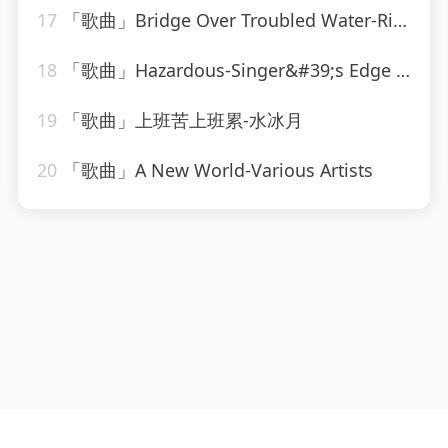
17
「歌曲」Bridge Over Troubled Water-Ringtone Track Masters
18
「歌曲」Hazardous-Singer&#39;s Edge Karaoke
19
「歌曲」上班苦上班累-水冰月
20
「歌曲」A New World-Various Artists