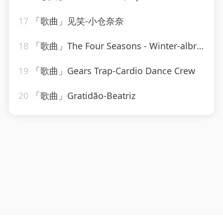
17
「歌曲」见笑-小仓奈奈
18
「歌曲」The Four Seasons - Winter-albrecht mayer、The King's Singers
19
「歌曲」Gears Trap-Cardio Dance Crew
20
「歌曲」Gratidão-Beatriz