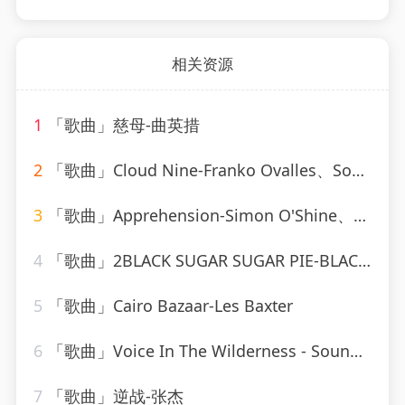
相关资源
1
「歌曲」慈母-曲英措
2
「歌曲」Cloud Nine-Franko Ovalles、Sovereignty_20260806_094034
3
「歌曲」Apprehension-Simon O'Shine、Sergey Nevone
4
「歌曲」2BLACK SUGAR SUGAR PIE-BLACK SUGAR SUGAR PIE (RAGGA、Grady Martin
5
「歌曲」Cairo Bazaar-Les Baxter
6
「歌曲」Voice In The Wilderness - Sound-A-Like-Studio Group
7
「歌曲」逆战-张杰