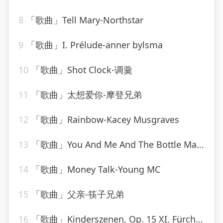
8
「歌曲」Tell Mary-Northstar
9
「歌曲」I. Prélude-anner bylsma
10
「歌曲」Shot Clock-调羹
11
「歌曲」太想爱你-摩登兄弟
12
「歌曲」Rainbow-Kacey Musgraves
13
「歌曲」You And Me And The Bottle Makes 3 Tonight (Baby) [made popular by Big Bad Voodoo Daddy] [vocal version]
14
「歌曲」Money Talk-Young MC
15
「歌曲」父亲-筷子兄弟
16
「歌曲」Kinderszenen, Op. 15 XI. Fürchtenmachen-Brigitte Engerer