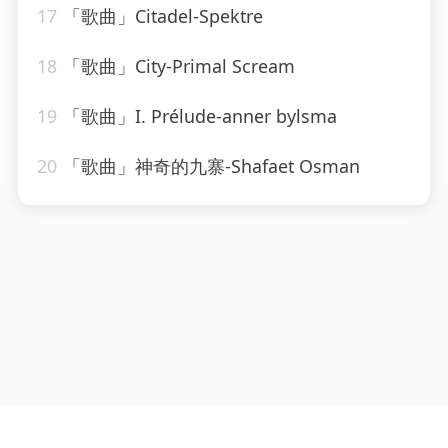
17
「歌曲」Citadel-Spektre
18
「歌曲」City-Primal Scream
19
「歌曲」I. Prélude-anner bylsma
20
「歌曲」神奇的九寨-Shafaet Osman