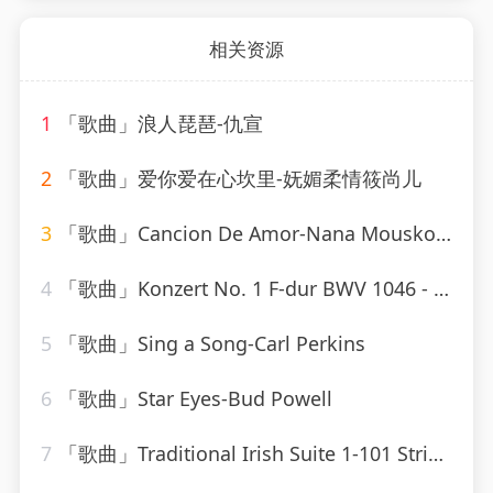
相关资源
1
「歌曲」浪人琵琶-仇宣
2
「歌曲」爱你爱在心坎里-妩媚柔情筱尚儿
3
「歌曲」Cancion De Amor-Nana Mouskouri
4
「歌曲」Konzert No. 1 F-dur BWV 1046 - Allegro-Karl Richter、The Munich Philharmonic Orchestra
5
「歌曲」Sing a Song-Carl Perkins
6
「歌曲」Star Eyes-Bud Powell
7
「歌曲」Traditional Irish Suite 1-101 Strings Orchestra