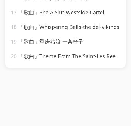
17
「歌曲」She A Slut-Westside Cartel
18
「歌曲」Whispering Bells-the del-vikings
19
「歌曲」重庆姑娘-一条椅子
20
「歌曲」Theme From The Saint-Les Reed Brass