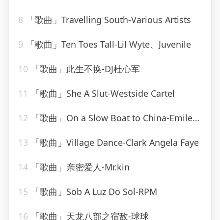
8
「歌曲」Travelling South-Various Artists
9
「歌曲」Ten Toes Tall-Lil Wyte、Juvenile
10
「歌曲」此生不换-DJ杜心军
11
「歌曲」She A Slut-Westside Cartel
12
「歌曲」On a Slow Boat to China-Emile Ford & The Checkmates
13
「歌曲」Village Dance-Clark Angela Faye
14
「歌曲」亲密爱人-Mr.kin
15
「歌曲」Sob A Luz Do Sol-RPM
16
「歌曲」天龙八部之宿敌-球球