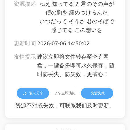
资源描述
ねえ 知ってる？ 君のその声が
僕の胸を 締めつけるんだ
いつだって そうさ 君のそばで
感じてる この想いを
更新时间
2026-07-06 14:50:02
友情提示
建议立即将文件转存至夸克网
盘，一键备份即可永久保存，随
时防丢失、防失效，更省心！
复制分享
立即访问
资源失效
资源不对或失效，可联系我们及时更新。