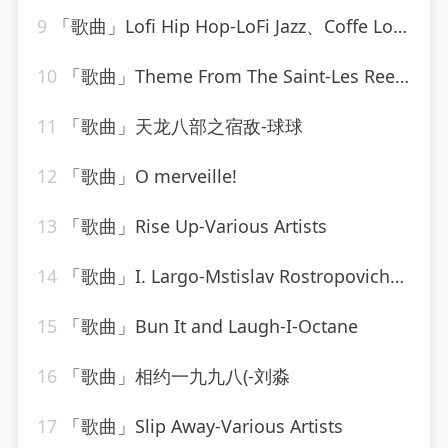
9
「歌曲」Lofi Hip Hop-LoFi Jazz、Coffe Lofi、Sleepy Lofi Vibes、Chill LoFi Cafe
10
「歌曲」Theme From The Saint-Les Reed Brass
11
「歌曲」天龙八部之宿敌-球球
12
「歌曲」O merveille!
13
「歌曲」Rise Up-Various Artists
14
「歌曲」I. Largo-Mstislav Rostropovich、Boston Symphony Orchestra、小澤征爾
15
「歌曲」Bun It and Laugh-I-Octane
16
「歌曲」相约一九九八(-刘淼
17
「歌曲」Slip Away-Various Artists