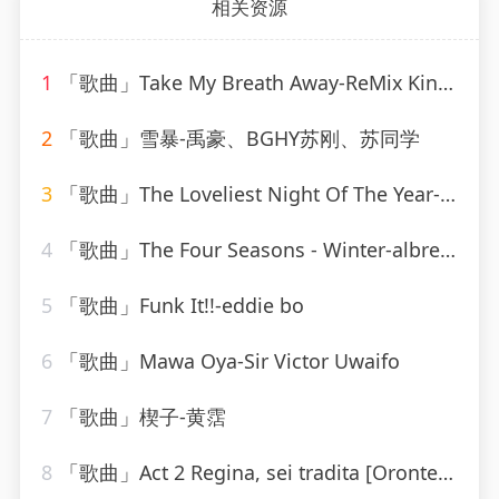
相关资源
1
「歌曲」Take My Breath Away-ReMix Kings
2
「歌曲」雪暴-禹豪、BGHY苏刚、苏同学
3
「歌曲」The Loveliest Night Of The Year-Linda Scott
4
「歌曲」The Four Seasons - Winter-albrecht mayer、The King&#39;s Singers
5
「歌曲」Funk It!!-eddie bo
6
「歌曲」Mawa Oya-Sir Victor Uwaifo
7
「歌曲」楔子-黄霑
8
「歌曲」Act 2 Regina, sei tradita [Oronte, Alcina]-william christie