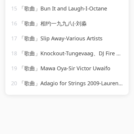
15
「歌曲」Bun It and Laugh-I-Octane
16
「歌曲」相约一九九八(-刘淼
17
「歌曲」Slip Away-Various Artists
18
「歌曲」Knockout-Tungevaag、DJ Fire House
19
「歌曲」Mawa Oya-Sir Victor Uwaifo
20
「歌曲」Adagio for Strings 2009-Laurent Wolf