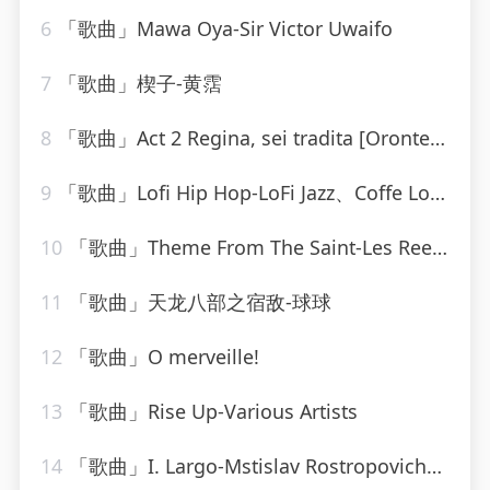
6
「歌曲」Mawa Oya-Sir Victor Uwaifo
7
「歌曲」楔子-黄霑
8
「歌曲」Act 2 Regina, sei tradita [Oronte, Alcina]-william christie
9
「歌曲」Lofi Hip Hop-LoFi Jazz、Coffe Lofi、Sleepy Lofi Vibes、Chill LoFi Cafe
10
「歌曲」Theme From The Saint-Les Reed Brass
11
「歌曲」天龙八部之宿敌-球球
12
「歌曲」O merveille!
13
「歌曲」Rise Up-Various Artists
14
「歌曲」I. Largo-Mstislav Rostropovich、Boston Symphony Orchestra、小澤征爾